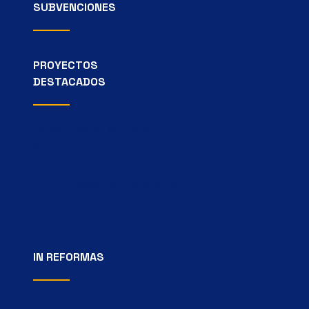
SUBVENCIONES
PROYECTOS
DESTACADOS
Rehabilitación edificios
Viviendas y Locales
Fachadas y Cubiertas
Comunidades de propietarios
Barreras arquitéctonicas y accesibilidad
IN REFORMAS
Contacto