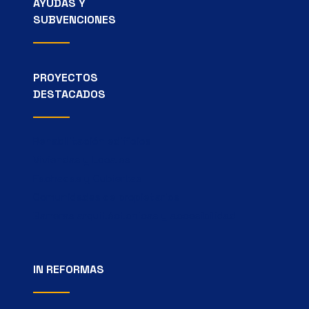
AYUDAS Y
SUBVENCIONES
PROYECTOS
DESTACADOS
Rehabilitación edificios
Viviendas y Locales
Fachadas y Cubiertas
Comunidades de propietarios
Barreras arquitéctonicas y accesibilidad
IN REFORMAS