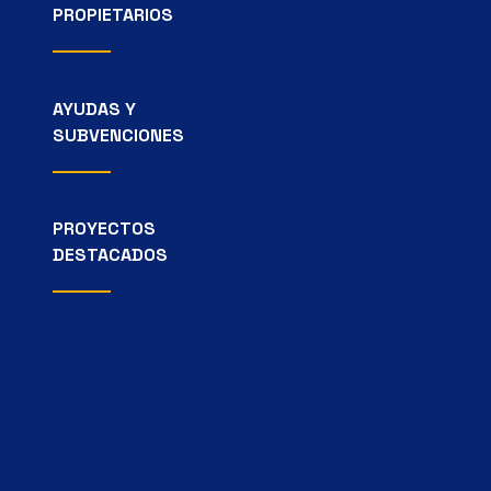
PROPIETARIOS
AYUDAS Y
SUBVENCIONES
PROYECTOS
DESTACADOS
Rehabilitación edificios
Viviendas y Locales
Fachadas y Cubiertas
Comunidades de propietarios
Barreras arquitéctonicas y accesibilidad