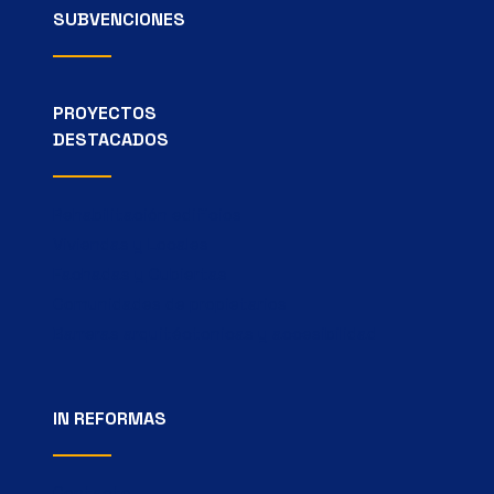
SUBVENCIONES
PROYECTOS
DESTACADOS
Rehabilitación edificios
Viviendas y Locales
Fachadas y Cubiertas
Comunidades de propietarios
Barreras arquitéctonicas y accesibilidad
IN REFORMAS
Contacto